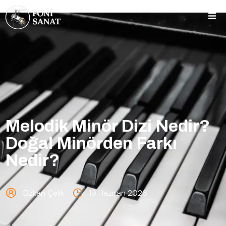
Melodik Minör Dizi Nedir?
Doğal Minörden Farkı
Nedir?
Özkan Çelik
19 Haziran 2026