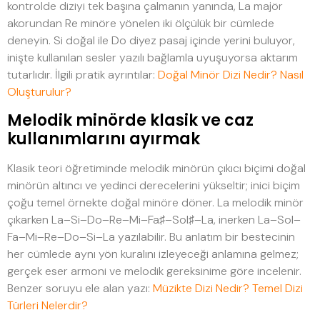
kontrolde diziyi tek başına çalmanın yanında, La majör
akorundan Re minöre yönelen iki ölçülük bir cümlede
deneyin. Si doğal ile Do diyez pasaj içinde yerini buluyor,
inişte kullanılan sesler yazılı bağlamla uyuşuyorsa aktarım
tutarlıdır. İlgili pratik ayrıntılar:
Doğal Minör Dizi Nedir? Nasıl
Oluşturulur?
Melodik minörde klasik ve caz
kullanımlarını ayırmak
Klasik teori öğretiminde melodik minörün çıkıcı biçimi doğal
minörün altıncı ve yedinci derecelerini yükseltir; inici biçim
çoğu temel örnekte doğal minöre döner. La melodik minör
çıkarken La–Si–Do–Re–Mi–Fa♯–Sol♯–La, inerken La–Sol–
Fa–Mi–Re–Do–Si–La yazılabilir. Bu anlatım bir bestecinin
her cümlede aynı yön kuralını izleyeceği anlamına gelmez;
gerçek eser armoni ve melodik gereksinime göre incelenir.
Benzer soruyu ele alan yazı:
Müzikte Dizi Nedir? Temel Dizi
Türleri Nelerdir?