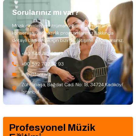
Sorularınız mı var?
Müzik dersleri, enstrüman eğitimi, şan dersi ve
konservatuvar hazırlık programlarımız hakkında
detaylı bilgi almak için bizimle iletişime geçebilirsiniz.
+90 544 782 92 47
+90 532 702 82 93
info@foni.art
Zühtüpaşa, Bağdat Cad. No: 18, 34724 Kadıköy/
İstanbul
Profesyonel Müzik