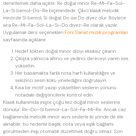
denetlemek daha açıktır. Re doğal minör Re–Mi–Fa–Sol–
La–Si bemol–Do–Re biçimindedir. Çıkıcı klasik melodik
minörde Si bemol, Si doğal; Do ise Do diyez olur. Böylece
sıra Re–Mi–Fa–Sol–La–Si–Do diyez–Re olarak yazılır.
Uygulamalı ders seçenekleri
Foni Sanat müzik programları
sayfasında açıklanır.
Hedef kökten doğal minör diziyi eksiksiz çıkarın.
Çıkışta yalnızca altıncı ve yedinci dereceyi yarım ses
yükseltin.
Her basamakta farklı nota harfi kullanıldığını ve
sekizinci sesin kökü yinelediğini doğrulayın.
Kısa bir motif yazıp yükseltilen seslerin yönünü
notadaki değiştiricilerle kontrol edin.
Klasik kullanımda inişte çoğu kez doğal minör seslerine
dönülür: Re–Do–Si bemol–La–Sol–Fa–Mi–Re. Ancak caz
bağlamında melodik minör aynı seslerle iki yönde de ele
alınabilir; bu nedenle başlık, nota veya eşlik bağlamı
görülmeden inişi otomatik düzeltmek doğru olmaz. Son