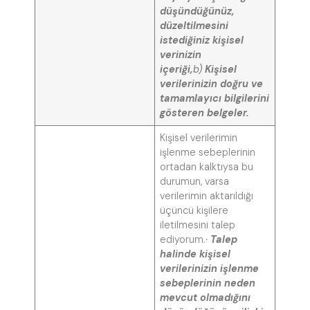
düşündüğünüz,
düzeltilmesini
istediğiniz kişisel
verinizin
içeriği,
b)
Kişisel
verilerinizin doğru ve
tamamlayıcı bilgilerini
gösteren belgeler.
Kişisel verilerimin
işlenme sebeplerinin
ortadan kalktıysa bu
durumun, varsa
verilerimin aktarıldığı
üçüncü kişilere
iletilmesini talep
ediyorum.
·
Talep
halinde kişisel
verilerinizin işlenme
sebeplerinin neden
mevcut olmadığını