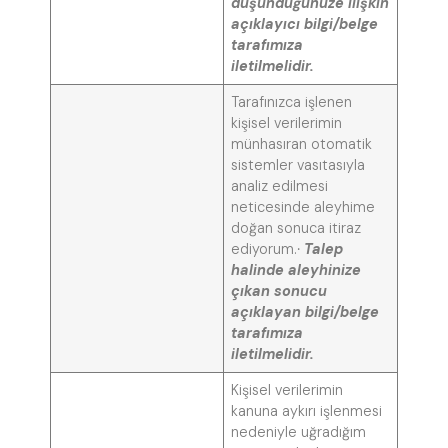
düşündüğünüze ilişkin
açıklayıcı bilgi/belge
tarafımıza
iletilmelidir.
Tarafınızca işlenen
kişisel verilerimin
münhasıran otomatik
sistemler vasıtasıyla
analiz edilmesi
neticesinde aleyhime
doğan sonuca itiraz
ediyorum.
·
Talep
halinde aleyhinize
çıkan sonucu
açıklayan bilgi/belge
tarafımıza
iletilmelidir.
Kişisel verilerimin
kanuna aykırı işlenmesi
nedeniyle uğradığım