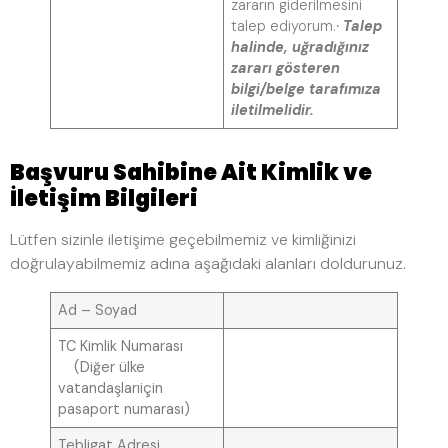
zararın giderilmesini
talep ediyorum.
·
Talep
halinde, uğradığınız
zararı gösteren
bilgi/belge tarafımıza
iletilmelidir.
Başvuru Sahibine Ait Kimlik ve
İletişim Bilgileri
Lütfen sizinle iletişime geçebilmemiz ve kimliğinizi
doğrulayabilmemiz adına aşağıdaki alanları doldurunuz.
Ad – Soyad
TC Kimlik Numarası
(Diğer ülke
vatandaşları
için
pasaport numarası)
Tebligat Adresi