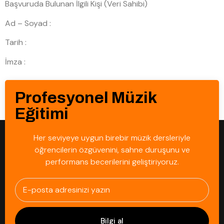
Başvuruda Bulunan İlgili Kişi (Veri Sahibi)
Ad – Soyad
:
Tarih
:
İmza
:
Profesyonel Müzik
Eğitimi
Her seviyeye uygun birebir müzik dersleriyle
öğrencilerin özgüvenini, sahne duruşunu ve
performans becerilerini geliştiriyoruz.
Bilgi al