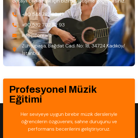
detaylı bilgi almak için bizimle iletişime geçebilirsiniz.
+90 544 782 92 47
+90 532 702 82 93
info@foni.art
Zühtüpaşa, Bağdat Cad. No: 18, 34724 Kadıköy/
İstanbul
Profesyonel Müzik
Eğitimi
Her seviyeye uygun birebir müzik dersleriyle
öğrencilerin özgüvenini, sahne duruşunu ve
performans becerilerini geliştiriyoruz.