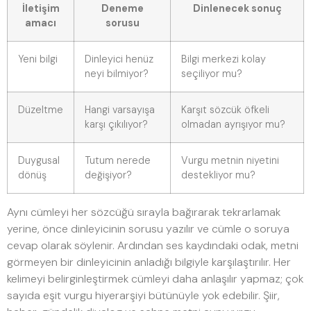
İletişim
Deneme
Dinlenecek sonuç
amacı
sorusu
Yeni bilgi
Dinleyici henüz
Bilgi merkezi kolay
neyi bilmiyor?
seçiliyor mu?
Düzeltme
Hangi varsayışa
Karşıt sözcük öfkeli
karşı çıkılıyor?
olmadan ayrışıyor mu?
Duygusal
Tutum nerede
Vurgu metnin niyetini
dönüş
değişiyor?
destekliyor mu?
Aynı cümleyi her sözcüğü sırayla bağırarak tekrarlamak
yerine, önce dinleyicinin sorusu yazılır ve cümle o soruya
cevap olarak söylenir. Ardından ses kaydındaki odak, metni
görmeyen bir dinleyicinin anladığı bilgiyle karşılaştırılır. Her
kelimeyi belirginleştirmek cümleyi daha anlaşılır yapmaz; çok
sayıda eşit vurgu hiyerarşiyi bütünüyle yok edebilir. Şiir,