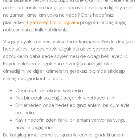
okumada ise
verdim
sözcüğünü öne çıkarın. Her denemenin
ardından cümlenin hangi gizli soruya cevap verdiğini yazın:
ne zaman, kime, kim veya ne yaptı? Ders hedefinizi
planlarken
tiyatro eğitimi programı
programını başlangıç
noktası olarak kullanabilirsiniz.
Vurguyu yalnızca sesi yükselterek kurmayın. Perde değişimi,
hece süresi, öncesindeki küçük durak ve çevredeki
sözcüklerin daha sade söylenmesi de odağı belirleyebilir.
Kaydı dinlerken vurgulanan sözcüğün anlaşılır olup
olmadığını ve diğer kelimelerin gereksiz biçimde silikleşip
silikleşmediğini kontrol edin.
Önce nötr bir okuma kaydedin.
Tek bir odak sözcüğü seçerek ikinci kaydı alın.
Dinlemeden önce hedeflediğiniz anlamı bir cümleyle
not edin.
Kayıt hedefinizden farklı bir anlam veriyorsa vurgu
aracını değiştirin.
Bu karşılaştırma, kelime vurgusu ile cümle içindeki anlam