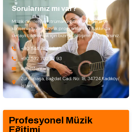
Sorularınız mı var?
Müzik dersleri, enstrüman eğitimi, şan dersi ve
konservatuvar hazırlık programlarımız hakkında
detaylı bilgi almak için bizimle iletişime geçebilirsiniz.
+90 544 782 92 47
+90 532 702 82 93
info@foni.art
Zühtüpaşa, Bağdat Cad. No: 18, 34724 Kadıköy/
İstanbul
Profesyonel Müzik
Eğitimi