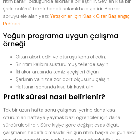
ritim kararlı olduğunda akorlarla birleştirilir. Sevilen kısa bir
şarkı bölümü teknik hedefi anlamlı hale getirir. Benzer
soruyu ele alan yazı:
Yetişkinler İçin Klasik Gitar Başlangıç
Rehberi
.
Yoğun programa uygun çalışma
örneği
Gitarı akort edin ve oturuşu kontrol edin.
Bir ritim kalıbını susturulmuş tellerde sayın.
İki akor arasında temiz geçişleri ölçün.
Şarkının yalnızca zor dört ölçüsünü çalışın.
Haftanın sonunda kısa bir kayıt alın.
Pratik süresi nasıl belirlenir?
Tek bir uzun hafta sonu çalışması yerine daha kısa
oturumları haftaya yaymak bazı öğrenciler için daha
sürdürülebilirdir. Süre kişiye göre değişir; esas ölçüt,
çalışmanın hedefli olmasıdır. Bir gün ritim, başka bir gün akor
geçişi ve sonraki gün şarkı formu öne çıkarılabilir. Her