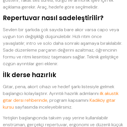
gösterir; fakat ses süresi, vurgu ve armonik işlev için ek
açıklama gerekir. Araç, hedefe göre seçilmelidir.
Repertuvar nasıl sadeleştirilir?
Sevilen bir şarkıda çok sayıda bare akor varsa capo veya
uygun ton değişikliği düşünülebilir. Hızlı ritim önce
yavaşlatılır; intro ve solo daha sonraki aşamaya bırakılabilir.
Sade düzenleme parçanın değerini azaltmaz, öğrencinin
formu ve ritmi kesintisiz taşımasını sağlar. Teknik geliştikçe
özgün ayrıntılar geri eklenir.
İlk derse hazırlık
Gitar, pena, akort cihazı ve hedef şarkı listesiyle gelmek
başlangıcı kolaylaştırır. Ayrıntılı hazırlık adımlarını
ilk akustik
gitar dersi rehberinde
, program kapsamını
Kadıköy gitar
kursu
sayfasında inceleyebilirsiniz.
Yetişkin başlangıcında takvim yaşı yerine kullanılabilir
enstrüman, gerçekçi repertuvar, ergonomi ve düzenli küçük