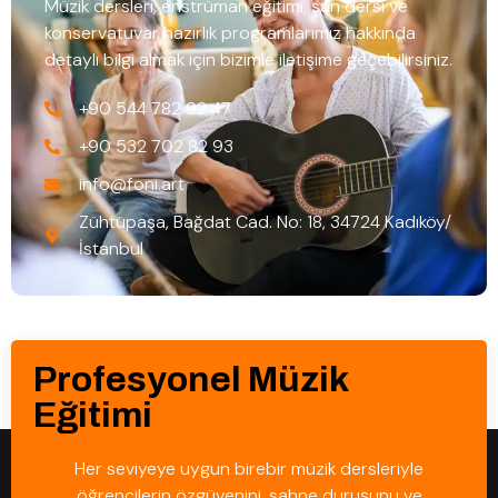
Müzik dersleri, enstrüman eğitimi, şan dersi ve
konservatuvar hazırlık programlarımız hakkında
detaylı bilgi almak için bizimle iletişime geçebilirsiniz.
+90 544 782 92 47
+90 532 702 82 93
info@foni.art
Zühtüpaşa, Bağdat Cad. No: 18, 34724 Kadıköy/
İstanbul
Profesyonel Müzik
Eğitimi
Her seviyeye uygun birebir müzik dersleriyle
öğrencilerin özgüvenini, sahne duruşunu ve