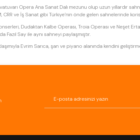
rvatuvarı Opera Ana Sanat Dalı mezunu olup uzun yıllardır sahne 
, CRR ve İş Sanat gibi Türkiye’nin önde gelen sahnelerinde korist 
nserleri, Dudaktan Kalbe Operası, Troia Operası ve Neşet Erta
 Fazıl Say ile aynı sahneyi paylaşmıştır.
klaşımıyla Evrim Sarıca, şan ve piyano alanında kendini geliştir
n