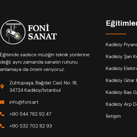
Eğitimle
Kadıköy Piyan
Eğitimde sadece müziğin teknik yönlerine
Kadıköy Şan K
değil, aynı zamanda sanatın ruhunu
Kadıköy Elektr
anlamaya da önem veriyoruz.
Kadıköy Gitar
Zühtüpaşa, Bağdat Cad. No: 18,
34724 Kadıköy/İstanbul
Kadıköy Bas Gi
info@foni.art
Kadıköy Arp De
+90 544 782 92 47
İletişim
+90 532 702 82 93