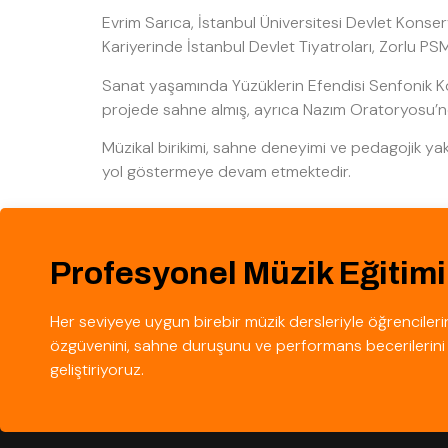
Evrim Sarıca, İstanbul Üniversitesi Devlet Konse
Kariyerinde İstanbul Devlet Tiyatroları, Zorlu PSM
Sanat yaşamında Yüzüklerin Efendisi Senfonik Ko
projede sahne almış, ayrıca Nazım Oratoryosu’nda
Müzikal birikimi, sahne deneyimi ve pedagojik ya
yol göstermeye devam etmektedir.
Profesyonel Müzik Eğitimi
Her seviyeye uygun birebir müzik dersleriyle öğrencileri
özgüvenini, sahne duruşunu ve performans becerilerini
geliştiriyoruz.