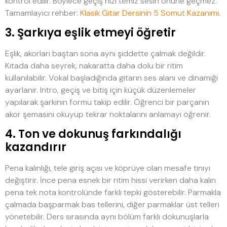
kontrol edilir. Böylece geçiş hızı temiz sesin önüne geçmez.
Tamamlayıcı rehber:
Klasik Gitar Dersinin 5 Somut Kazanımı
.
3. Şarkıya eşlik etmeyi öğretir
Eşlik, akorları baştan sona aynı şiddette çalmak değildir.
Kıtada daha seyrek, nakaratta daha dolu bir ritim
kullanılabilir. Vokal başladığında gitarın ses alanı ve dinamiği
ayarlanır. Intro, geçiş ve bitiş için küçük düzenlemeler
yapılarak şarkının formu takip edilir. Öğrenci bir parçanın
akor şemasını okuyup tekrar noktalarını anlamayı öğrenir.
4. Ton ve dokunuş farkındalığı
kazandırır
Pena kalınlığı, tele giriş açısı ve köprüye olan mesafe tınıyı
değiştirir. İnce pena esnek bir ritim hissi verirken daha kalın
pena tek nota kontrolünde farklı tepki gösterebilir. Parmakla
çalmada başparmak bas tellerini, diğer parmaklar üst telleri
yönetebilir. Ders sırasında aynı bölüm farklı dokunuşlarla