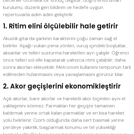
beceriler otomatik bir sonuç değildir; doğru enstrüman
kurulumu, düzenli geri bildirim ve hedefe uygun
repertuvarla adım adım geliştirilir.
1. Ritim elini ölçülebilir hale getirir
Akustik gitarda şarkının karakterini çoğu zaman sağ el
belirler. Aşağı-yukarı pena yönleri, vuruş içindeki boşluklar,
aksanlar ve telleri susturma hareketleri ayrı çalışılır. Öğrenci
önce telleri sol elle kapatarak yalnızca ritmi çalabilir; daha
sonra akorları ekleyebilir. Metronom kullanımı temponun fark
edilmeden hızlanmasını veya yavaşlamasını görünür kılar.
2. Akor geçişlerini ekonomikleştirir
Açık akorlar, bare akorlar ve hareketli akor biçimleri aynı el
yaklaşımını istemez. Parmakları her geçişte tamamen
kaldırmak yerine ortak kalan parmaklar ve en kısa hareket
yolu belirlenir. Cızırtı olduğunda daha sert basmak yerine
perdeye yakınlık, başparmak konumu ve tel yüksekliği