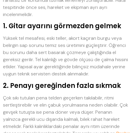
rahatsız bir konumda tutmak ilerlemeyi zorlaştırabilir. Hata
tespitinde önce ses, hareket ve ekipman ayrı ayrı
incelenmelidir.
1. Gitar ayarını görmezden gelmek
Yüksek tel mesafesi, eski teller, akort kaçıran burgu veya
belirgin sap sorunu temiz ses üretimini güçleştirir. Öğrenci
bu sorunu daha sert basarak çözmeye çalıştığında el
gereksiz gerilir. Tel kalınlığı ve gövde ölçüsü de çalma hissini
etkiler. Yapısal ayar gerektiğinde bilinçsiz müdahale yerine
uygun teknik servisten destek alınmalıdır.
2. Penayı gereğinden fazla sıkmak
Çok sıkı tutulan pena telden geçerken takılabilir, ritmi
sertleştirebilir ve elin çabuk yorulmasına neden olabilir. Çok
gevşek tutuşta ise pena döner veya düşer. Penanın
yalnızca gerekli ucu dışarıda kalmalı, bilek rahat hareket
etmelidir. Farklı kalınlıklardaki penalar aynı ritim üzerinde