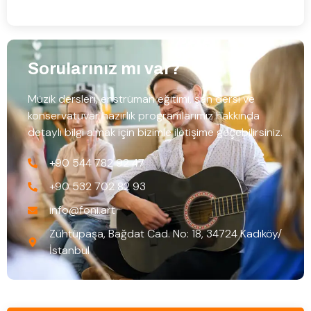
Sorularınız mı var?
Müzik dersleri, enstrüman eğitimi, şan dersi ve
konservatuvar hazırlık programlarımız hakkında
detaylı bilgi almak için bizimle iletişime geçebilirsiniz.
+90 544 782 92 47
+90 532 702 82 93
info@foni.art
Zühtüpaşa, Bağdat Cad. No: 18, 34724 Kadıköy/
İstanbul