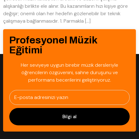
alışkanlığı birlikte ele alınır. Bu kazanımların hızı kişiye göre
değişir; önemli olan her hedefin gözlenebilir bir teknik
çalışmaya bağlanmasıdır. 1. Parmakla […]
Profesyonel Müzik
Eğitimi
Her seviyeye uygun birebir müzik dersleriyle
öğrencilerin özgüvenini, sahne duruşunu ve
performans becerilerini geliştiriyoruz.
Bilgi al